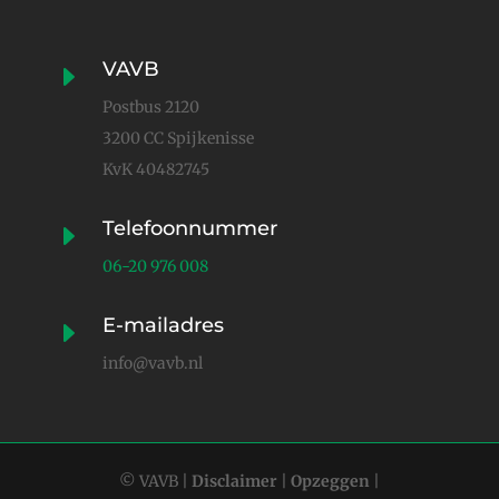
VAVB
E
Postbus 2120
3200 CC Spijkenisse
KvK
40482745
Telefoonnummer
E
06-20 976 008
E-mailadres
E
info@vavb.nl
© VAVB |
Disclaimer
|
Opzeggen
|